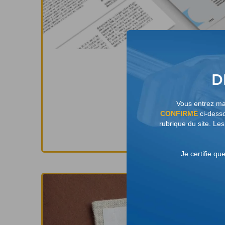
D
Articles
cliniques
Vous entrez mai
CONFIRME
ci-desso
rubrique du site. Le
EN SAVOIR PLU
Je certifie qu