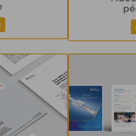
e
pé
S