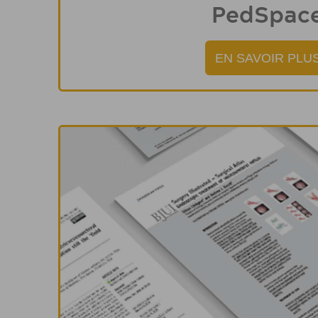
PedSpac
EN SAVOIR PLU