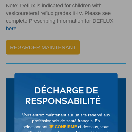
Note: Deflux is indicated for children with
vesicoureteral reflux grades II-IV. Please see
complete Prescribing Information for DEFLUX
here
.
REGARDER MAINTENANT
DÉCHARGE DE
RESPONSABILITÉ
Vous entrez maintenant sur un site réservé aux
professionnels de santé français. En
sélectionnant
JE CONFIRME
ci-dessous, vous