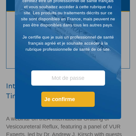
certifiez être un professionnel de santé français
et vous souhaitez accéder à cette rubrique du
site. Les produits ou traitements décrits sur ce
site sont disponibles en France, mais peuvent ne
pas être disponibles dans tous les autres pays.
Je certifie que je suis un professionnel de santé
français agréé et je souhaite accéder à la
rubrique professionnelle de santé de ce site.
International Grading of VUR: It's
Time to Make a Change
Je confirme
A webinar on theÂ International Grading of
Vesicoureteral Reflux, featuring a panel of VUR
Experts, led by Dr. Andrew J. Kirsch with guests