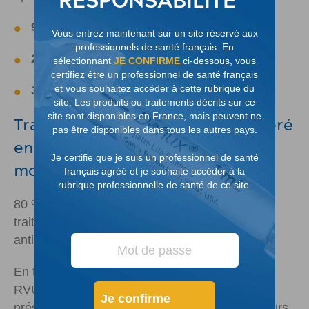
RESPONSABILITÉ
94,1 %
étaient très satisfaits
Vous entrez maintenant sur un site réservé aux
professionnels de santé français. En
2,4 %
étaient partiellement satisfaits
sélectionnant
JE CONFIRME
ci-dessous, vous
certifiez être un professionnel de santé français
et vous souhaitez accéder à cette rubrique du
3,5 %
étaient insatisfaits
site. Les produits ou traitements décrits sur ce
site sont disponibles en France, mais peuvent ne
Traitement endoscopique considéré
pas être disponibles dans tous les autres pays.
en première intention pour le RVU
Je certifie que je suis un professionnel de santé
modérément sévère
3
français agréé et je souhaite accéder à la
rubrique professionnelle de santé de ce site.
80 % des parents interrogés préféraient un
traitement endoscopique plutôt qu’une
antibioprophylaxie ou une chirurgie ouverte.
En tenant compte des options de traitement du
RVU préférées par les parents d’enfants
Je confirme
présentant un RVU de grade III, les investigateurs