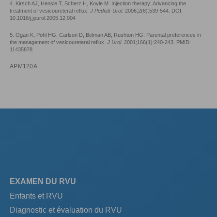
4. Kirsch AJ, Hensle T, Scherz H, Koyle M. Injection therapy: Advancing the
treatment of vesicoureteral reflux.
J Pediatr Urol
. 2006;2(6):539-544. DOI:
10.1016/j.jpurol.2005.12.004
5. Ogan K, Pohl HG, Carlson D, Belman AB, Rushton HG. Parental preferences in
the management of vesicoureteral reflux.
J Urol
. 2001;166(1):240-243. PMID:
11435878
APM120A
EXAMEN DU RVU
Enfants et RVU
Diagnostic et évaluation du RVU