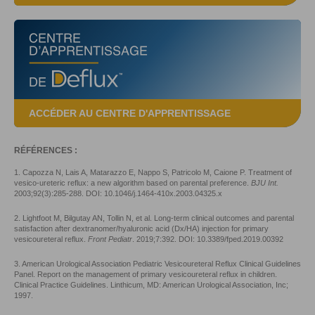
ACCÉDER AU CENTRE D'APPRENTISSAGE
RÉFÉRENCES :
1. Capozza N, Lais A, Matarazzo E, Nappo S, Patricolo M, Caione P. Treatment of
vesico-ureteric reflux: a new algorithm based on parental preference.
BJU Int.
2003;92(3):285-288. DOI: 10.1046/j.1464-410x.2003.04325.x
2. Lightfoot M, Bilgutay AN, Tollin N, et al. Long-term clinical outcomes and parental
satisfaction after dextranomer/hyaluronic acid (Dx/HA) injection for primary
vesicoureteral reflux.
Front Pediatr
. 2019;7:392. DOI: 10.3389/fped.2019.00392
3. American Urological Association Pediatric Vesicoureteral Reflux Clinical Guidelines
Panel. Report on the management of primary vesicoureteral reflux in children.
Clinical Practice Guidelines. Linthicum, MD: American Urological Association, Inc;
1997.