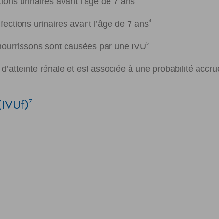
tions urinaires avant l’âge de 7 ans
4
ections urinaires avant l’âge de 7 ans
5
 nourrissons sont causées par une IVU
 d’atteinte rénale et est associée à une probabilité acc
(IVUf)
7