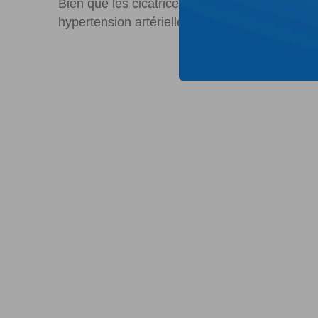
Bien que les cicatrices rénales puissent comm
hypertension artérielle précoce et une insuffi