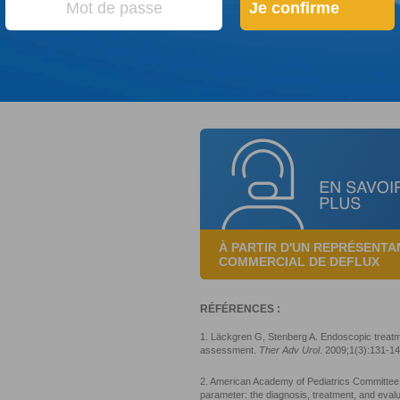
encer tôt dans la vie, les conséquences peuvent durer t
Je confirme
8
sance rénale terminale.
À PARTIR D'UN REPRÉSENTA
COMMERCIAL DE DEFLUX
RÉFÉRENCES :
1. Läckgren G, Stenberg A. Endoscopic treatmen
assessment.
Ther Adv Urol
. 2009;1(3):131-1
2. American Academy of Pediatrics Committee 
parameter: the diagnosis, treatment, and evaluati