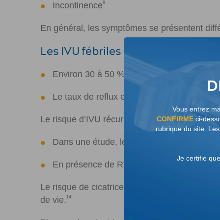
9
Incontinence
En général, les symptômes se présentent diff
Les IVU fébriles récurrentes décle
Environ 30 à 50 % des enfants sont diagno
D
Le taux de reflux est de 54 % chez les fille
Vous entrez mai
Le risque d’IVU récurrente est plus élevé en 
CONFIRME
ci-desso
rubrique du site. Le
Dans une étude, les enfants présentant un R
Je certifie qu
En présence de RVU, il y a une plus grande 
Le risque de cicatrice rénale associé au RVU
14
de vie.