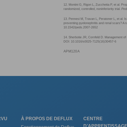
12. Montini G, Rigon L, Zucchetta P, et al. Prophy
randomized, controlled, noninferiority trial.
Pedi
13. Pennesi M, Travan L, Peratoner L, et al. Is 
preventing pyelonephritis and renal scars? A r
10.1542/peds.2007-2652
14. Sherbotie JR, Cornfeld D. Management of ur
DOI: 10.1016/s0025-7125(16)30457-6
APM120A
RVU
À PROPOS DE DEFLUX
CENTRE
D’APPRENTISSAGE