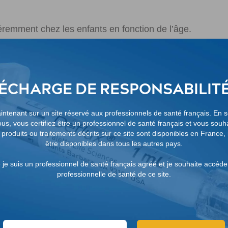
éremment chez les enfants en fonction de l’âge.
nchent le dépistage et le diagnostic du RV
stiqués comme ayant un RVU après leur première infecti
ÉCHARGE DE RESPONSABILI
s de 1 à 3 ans ayant des antécédents d’infection urinaire 
ntenant sur un site réservé aux professionnels de santé français. En 
cas de RVU sous-jacent, en particulier pour les grades 
us, vous certifiez être un professionnel de santé français et vous souh
s produits ou traitements décrits sur ce site sont disponibles en France
être disponibles dans tous les autres pays.
VU de grades II à IV ont été suivis pendant 2 ans et le 
e je suis un professionnel de santé français agréé et je souhaite accéde
8
probabilité que l’IVU affecte les reins
professionnelle de santé de ce site.
 augmente avec chaque infection urinaire et est plus im