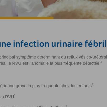
ne infection urinaire fébri
le principal symptôme déterminant du reflux vésico-urétéra
2
res, le RVU est l’anomalie la plus fréquente détectée.
3
ctérienne grave la plus fréquente chez les enfants
3
 un RVU
4