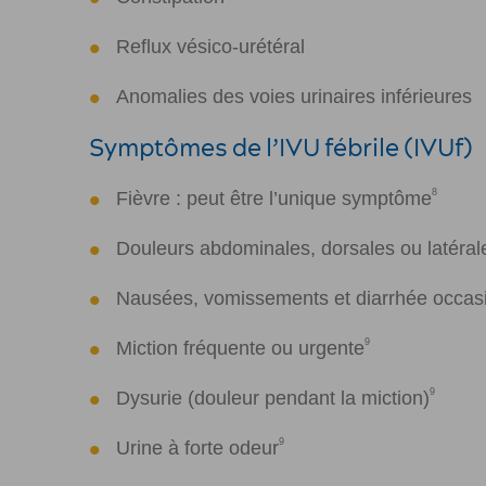
Reflux vésico-urétéral
Anomalies des voies urinaires inférieures
Symptômes de l’IVU fébrile (IVUf)
8
Fièvre : peut être l’unique symptôme
Douleurs abdominales, dorsales ou latéral
Nausées, vomissements et diarrhée occas
9
Miction fréquente ou urgente
9
Dysurie (douleur pendant la miction)
9
Urine à forte odeur