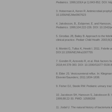
Pediatrics
. 1999;103(4 pt 1):843-852. DOI: ht
3. Hoberman A, Keren R. Antimicrobial prophylax
10.1056/NEJMe0907623
4. Jakobsson, B., Esbjorner, E. and Hansson, S.
Pediatrics
. 1999;104:222-226. DOI: 10.1542/p
5. Girodias JB, Bailey B. Approach to the febri
clinical practice
. Pediatr Child Health
. 2003;8(
6. Montini G, Tullus K, Hewitt I. 2011. Febrile u
DOI:10.1056/NEJMra1007755
7. Gondim R, Azevedo R, et al. Risk factors for
2018;44:378-383. DOI: 10.1590/S1677-5538.
8. Elder JS. Vesicoureteral reflux. In: Kliegm
Elsevier/Saunders; 2011:1834-1838.
9. Fisher DJ, Steele RW. Pediatric urinary tra
10. Jacobson SH, Hansson S, Jakobsson B. Ves
1999;88:22-30. PMID: 10588268
11. Jodal U. The natural history of bacteriuria 