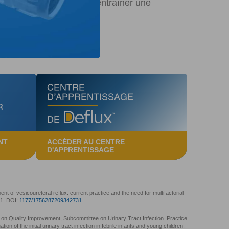
oute une vie et peuvent entraîner une
NT
ACCÉDER AU CENTRE
D'APPRENTISSAGE
t of vesicoureteral reflux: current practice and the need for multifactorial
41. DOI:
1177/1756287209342731
on Quality Improvement, Subcommittee on Urinary Tract Infection. Practice
on of the initial urinary tract infection in febrile infants and young children.