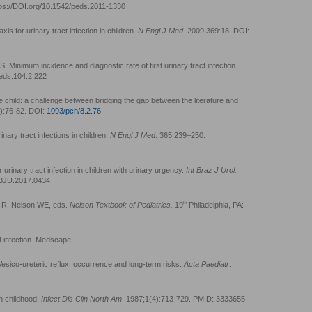
tps://DOI.org/10.1542/peds.2011-1330
is for urinary tract infection in children.
N Engl J Med.
2009;369:18. DOI:
 Minimum incidence and diagnostic rate of first urinary tract infection.
eds.104.2.222
le child: a challenge between bridging the gap between the literature and
2):76-82. DOI:
1093/pch/8.2.76
rinary tract infections in children.
N Engl J Med
. 365:239–250.
 urinary tract infection in children with urinary urgency.
Int Braz J Urol.
IBJU.2017.0434
th
an R, Nelson WE, eds.
Nelson Textbook of Pediatrics.
19
Philadelphia, PA:
ct infection. Medscape.
ico-ureteric reflux: occurrence and long-term risks.
Acta Paediatr
.
in childhood.
Infect Dis Clin North Am
. 1987;1(4):713-729. PMID: 3333655