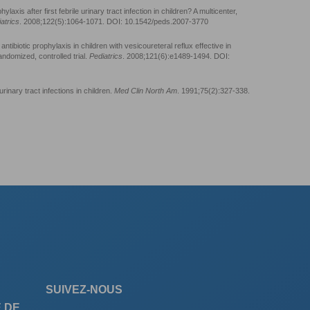
laxis after first febrile urinary tract infection in children? A multicenter,
atrics
. 2008;122(5):1064-1071. DOI: 10.1542/peds.2007-3770
antibiotic prophylaxis in children with vesicoureteral reflux effective in
andomized, controlled trial.
Pediatrics
. 2008;121(6):e1489-1494. DOI:
inary tract infections in children.
Med Clin North Am
. 1991;75(2):327-338.
SUIVEZ-NOUS
 DE